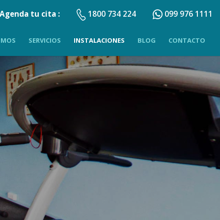
Agenda tu cita :
1800 734 224
099 976 1111
OMOS
SERVICIOS
INSTALACIONES
BLOG
CONTACTO