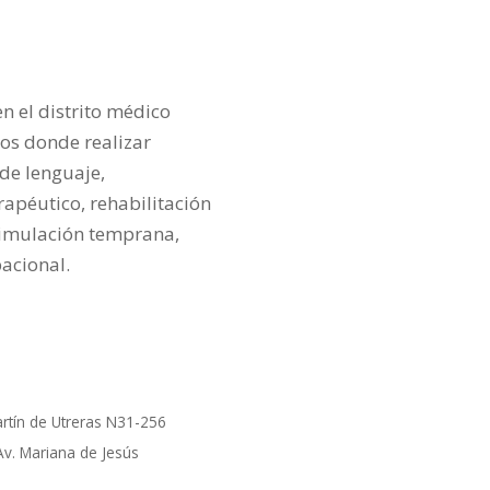
n el distrito médico
os donde realizar
 de lenguaje,
rapéutico, rehabilitación
stimulación temprana,
pacional.
rtín de Utreras N31-256
Av. Mariana de Jesús