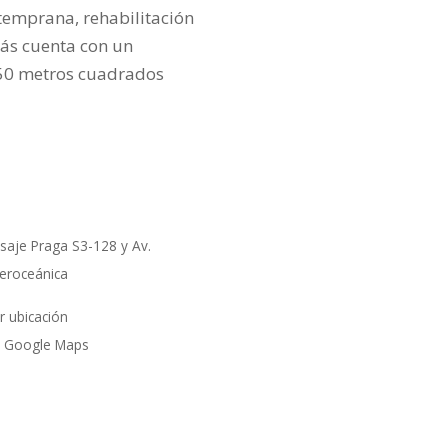
 temprana, rehabilitación
más cuenta con un
 50 metros cuadrados
saje Praga S3-128 y Av.
teroceánica
r ubicación
 Google Maps