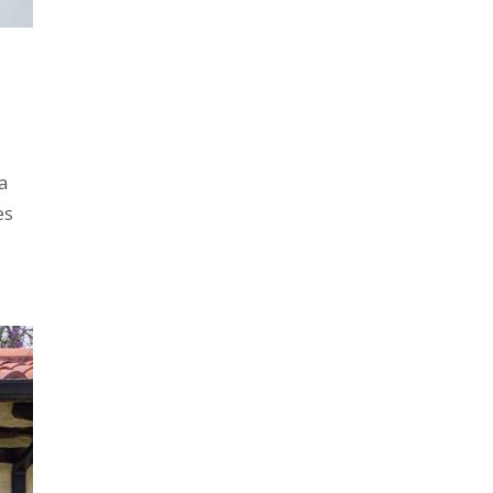
ia
es