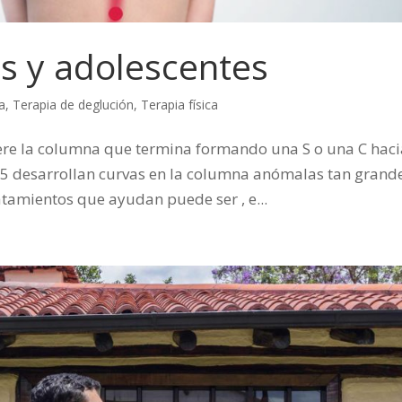
os y adolescentes
a
,
Terapia de deglución
,
Terapia física
iere la columna que termina formando una S o una C hac
 y 5 desarrollan curvas en la columna anómalas tan grand
atamientos que ayudan puede ser , e...